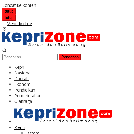
Loncat ke konten
tutup
tutup
Menu Mobile
Pencarian
Kepri
Nasional
Daerah
Ekonomi
Pendidikan
Pemerintahan
Olahraga
Kepri
Batam