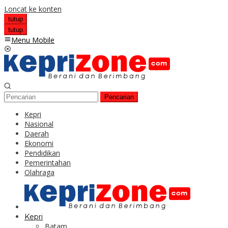
Loncat ke konten
tutup
tutup
Menu Mobile
Pencarian
Kepri
Nasional
Daerah
Ekonomi
Pendidikan
Pemerintahan
Olahraga
Kepri
Batam