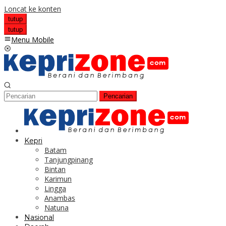
Loncat ke konten
tutup
tutup
Menu Mobile
Pencarian
Kepri
Batam
Tanjungpinang
Bintan
Karimun
Lingga
Anambas
Natuna
Nasional