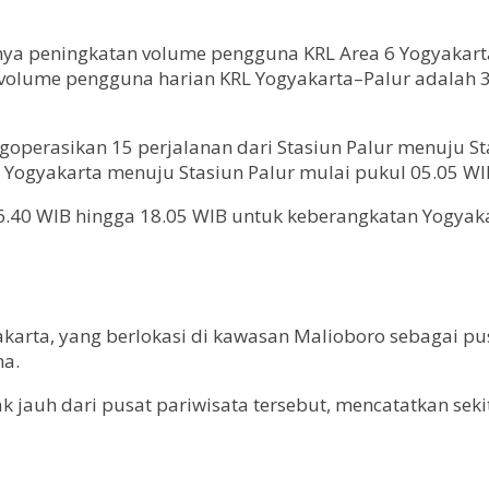
a peningkatan volume pengguna KRL Area 6 Yogyakarta
volume pengguna harian KRL Yogyakarta–Palur adalah 34
ngoperasikan 15 perjalanan dari Stasiun Palur menuju S
un Yogyakarta menuju Stasiun Palur mulai pukul 05.05 WI
6.40 WIB hingga 18.05 WIB untuk keberangkatan Yogyaka
ta, yang berlokasi di kawasan Malioboro sebagai pusat
na.
 jauh dari pusat pariwisata tersebut, mencatatkan seki