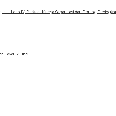
gkat III dan IV, Perkuat Kinerja Organisasi dan Dorong Peningka
n Layar 6,9 Inci