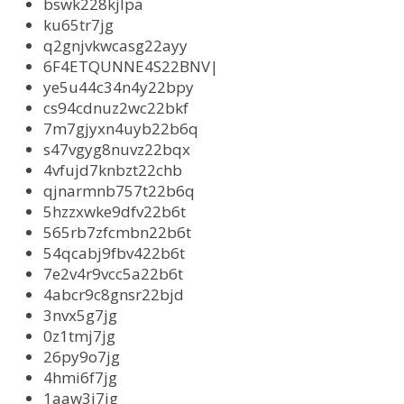
bswk228kjlpa
ku65tr7jg
q2gnjvkwcasg22ayy
6F4ETQUNNE4S22BNV|
ye5u44c34n4y22bpy
cs94cdnuz2wc22bkf
7m7gjyxn4uyb22b6q
s47vgyg8nuvz22bqx
4vfujd7knbzt22chb
qjnarmnb757t22b6q
5hzzxwke9dfv22b6t
565rb7zfcmbn22b6t
54qcabj9fbv422b6t
7e2v4r9vcc5a22b6t
4abcr9c8gnsr22bjd
3nvx5g7jg
0z1tmj7jg
26py9o7jg
4hmi6f7jg
1aaw3j7jg