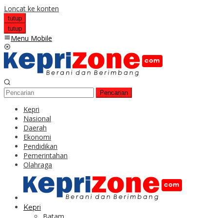
Loncat ke konten
tutup
tutup
Menu Mobile
Pencarian
Kepri
Nasional
Daerah
Ekonomi
Pendidikan
Pemerintahan
Olahraga
Kepri
Batam