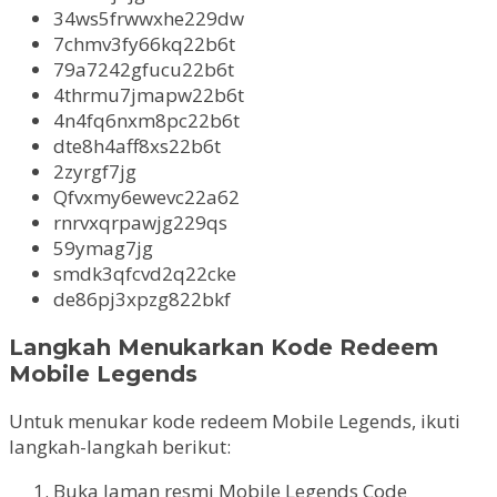
34ws5frwwxhe229dw
7chmv3fy66kq22b6t
79a7242gfucu22b6t
4thrmu7jmapw22b6t
4n4fq6nxm8pc22b6t
dte8h4aff8xs22b6t
2zyrgf7jg
Qfvxmy6ewevc22a62
rnrvxqrpawjg229qs
59ymag7jg
smdk3qfcvd2q22cke
de86pj3xpzg822bkf
Langkah Menukarkan Kode Redeem
Mobile Legends
Untuk menukar kode redeem Mobile Legends, ikuti
langkah-langkah berikut:
Buka laman resmi Mobile Legends Code