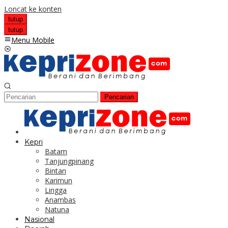
Loncat ke konten
tutup
tutup
Menu Mobile
Pencarian
Kepri
Batam
Tanjungpinang
Bintan
Karimun
Lingga
Anambas
Natuna
Nasional