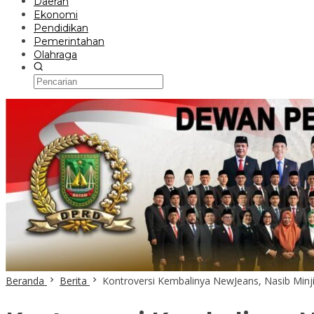
Daerah
Ekonomi
Pendidikan
Pemerintahan
Olahraga
Beranda
Berita
Kontroversi Kembalinya NewJeans, Nasib Minji