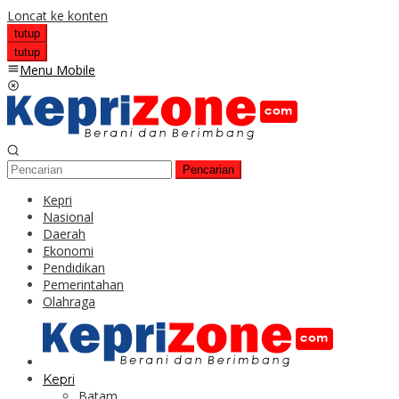
Loncat ke konten
tutup
tutup
Menu Mobile
Pencarian
Kepri
Nasional
Daerah
Ekonomi
Pendidikan
Pemerintahan
Olahraga
Kepri
Batam