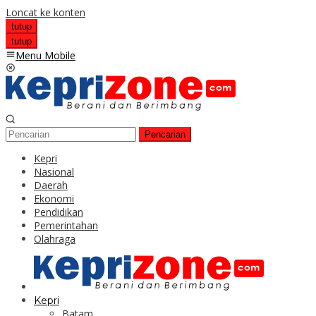
Loncat ke konten
tutup
tutup
Menu Mobile
Pencarian
Kepri
Nasional
Daerah
Ekonomi
Pendidikan
Pemerintahan
Olahraga
Kepri
Batam