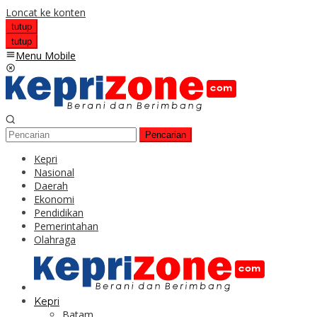
Loncat ke konten
tutup
tutup
Menu Mobile
Pencarian
Kepri
Nasional
Daerah
Ekonomi
Pendidikan
Pemerintahan
Olahraga
Kepri
Batam