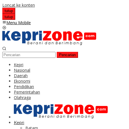
Loncat ke konten
tutup
tutup
Menu Mobile
Pencarian
Kepri
Nasional
Daerah
Ekonomi
Pendidikan
Pemerintahan
Olahraga
Kepri
Batam