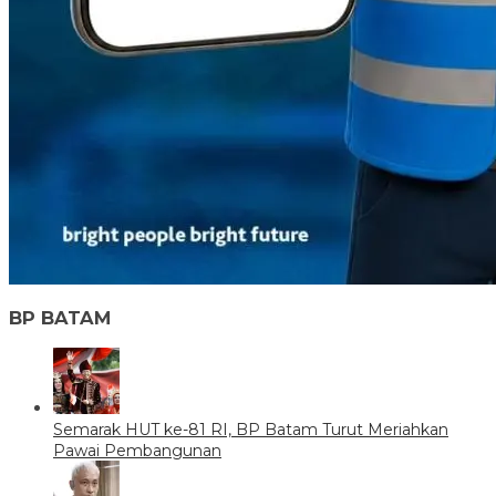
BP BATAM
Semarak HUT ke-81 RI, BP Batam Turut Meriahkan
Pawai Pembangunan