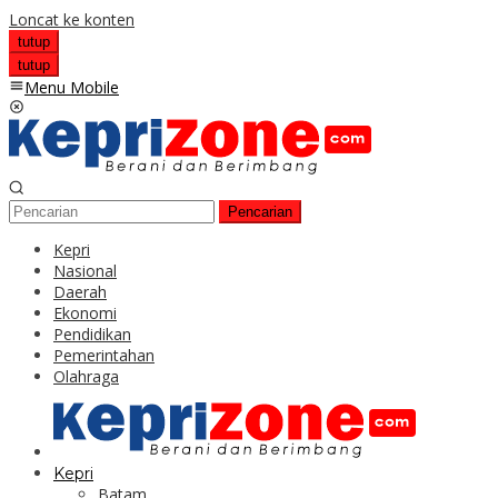
Loncat ke konten
tutup
tutup
Menu Mobile
Pencarian
Kepri
Nasional
Daerah
Ekonomi
Pendidikan
Pemerintahan
Olahraga
Kepri
Batam