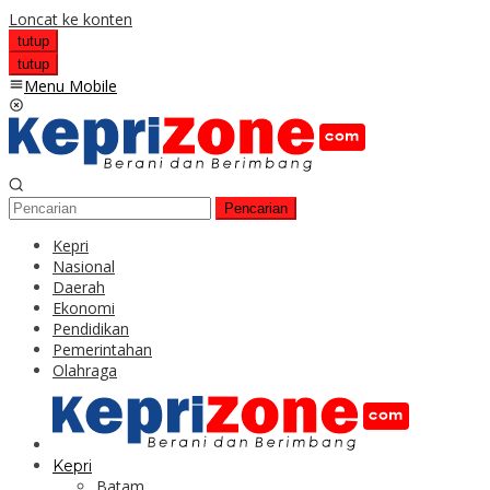
Loncat ke konten
tutup
tutup
Menu Mobile
Pencarian
Kepri
Nasional
Daerah
Ekonomi
Pendidikan
Pemerintahan
Olahraga
Kepri
Batam