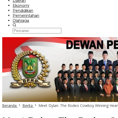
Daerah
Ekonomi
Pendidikan
Pemerintahan
Olahraga
Beranda
Berita
Meet Dylan: The Rodeo Cowboy Winning Hear