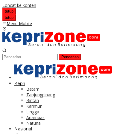
Loncat ke konten
tutup
tutup
Menu Mobile
Pencarian
Kepri
Batam
Tanjungpinang
Bintan
Karimun
Lingga
Anambas
Natuna
Nasional