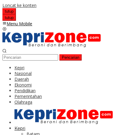
Loncat ke konten
tutup
tutup
Menu Mobile
Pencarian
Kepri
Nasional
Daerah
Ekonomi
Pendidikan
Pemerintahan
Olahraga
Kepri
Batam