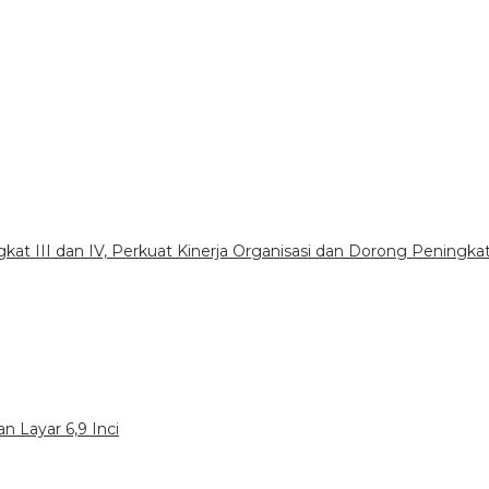
gkat III dan IV, Perkuat Kinerja Organisasi dan Dorong Peningka
n Layar 6,9 Inci