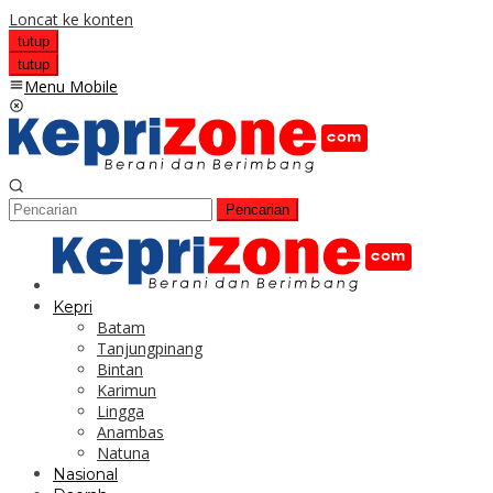
Loncat ke konten
tutup
tutup
Menu Mobile
Pencarian
Kepri
Batam
Tanjungpinang
Bintan
Karimun
Lingga
Anambas
Natuna
Nasional