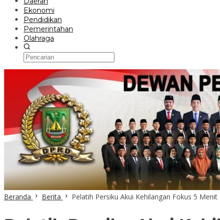
Daerah
Ekonomi
Pendidikan
Pemerintahan
Olahraga
Beranda
Berita
Pelatih Persiku Akui Kehilangan Fokus 5 Meni