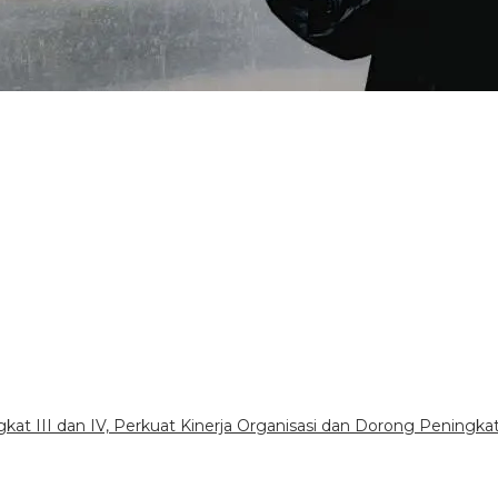
gkat III dan IV, Perkuat Kinerja Organisasi dan Dorong Peningka