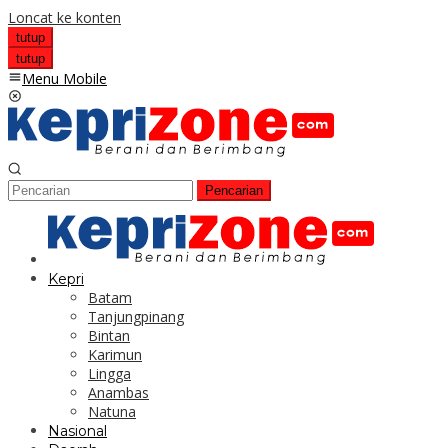
Loncat ke konten
tutup
tutup
Menu Mobile
Pencarian
Kepri
Batam
Tanjungpinang
Bintan
Karimun
Lingga
Anambas
Natuna
Nasional