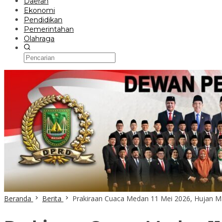
Daerah
Ekonomi
Pendidikan
Pemerintahan
Olahraga
Beranda
Berita
Prakiraan Cuaca Medan 11 Mei 2026, Hujan Ma