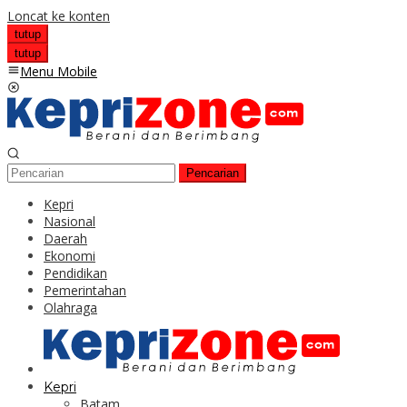
Loncat ke konten
tutup
tutup
Menu Mobile
Pencarian
Kepri
Nasional
Daerah
Ekonomi
Pendidikan
Pemerintahan
Olahraga
Kepri
Batam