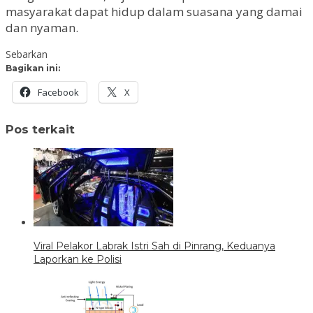
masyarakat dapat hidup dalam suasana yang damai
dan nyaman.
Sebarkan
Bagikan ini:
Facebook
X
Pos terkait
Viral Pelakor Labrak Istri Sah di Pinrang, Keduanya
Laporkan ke Polisi