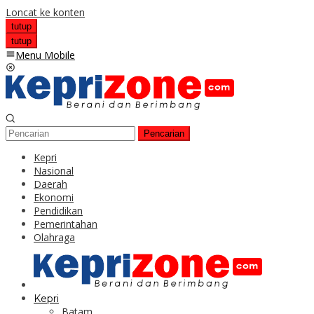
Loncat ke konten
tutup
tutup
Menu Mobile
Pencarian
Kepri
Nasional
Daerah
Ekonomi
Pendidikan
Pemerintahan
Olahraga
Kepri
Batam