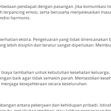
edaan pendapat dengan pasangan. Jika komunikasi tid
udah terpancing emosi, serta berusaha menyelesaikan ma
ndisi harmonis.
erhatian ekstra. Pengeluaran yang tidak direncanakan 
ang lebih disiplin dan teratur sangat diperlukan. Mem
an biaya tambahan untuk kebutuhan kesehatan keluarga,
 dengan baik agar tidak semakin parah. Memastikan kese
 menjaga kesejahteraan secara keseluruhan.
bangan antara pekerjaan dan kehidupan pribadi. Istiraha
n itu, melakukan meditasi atau latihan pernapasan bis