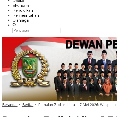
Daerah
Ekonomi
Pendidikan
Pemerintahan
Olahraga
Beranda
Berita
Ramalan Zodiak Libra 1-7 Mei 2026: Waspadai