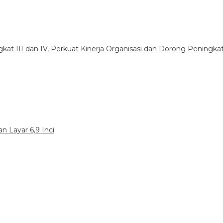
gkat III dan IV, Perkuat Kinerja Organisasi dan Dorong Peningka
n Layar 6,9 Inci