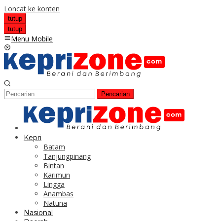
Loncat ke konten
tutup
tutup
Menu Mobile
Pencarian
Kepri
Batam
Tanjungpinang
Bintan
Karimun
Lingga
Anambas
Natuna
Nasional