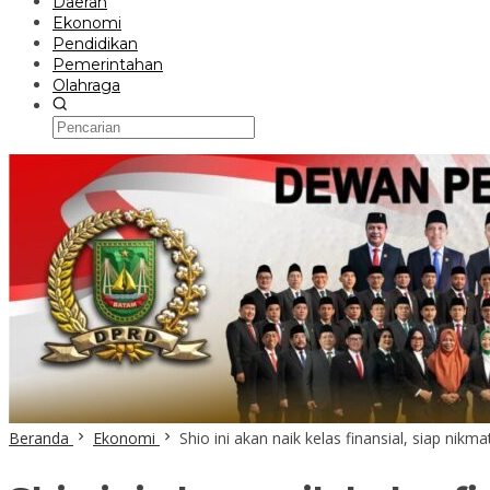
Daerah
Ekonomi
Pendidikan
Pemerintahan
Olahraga
Beranda
Ekonomi
Shio ini akan naik kelas finansial, siap nik