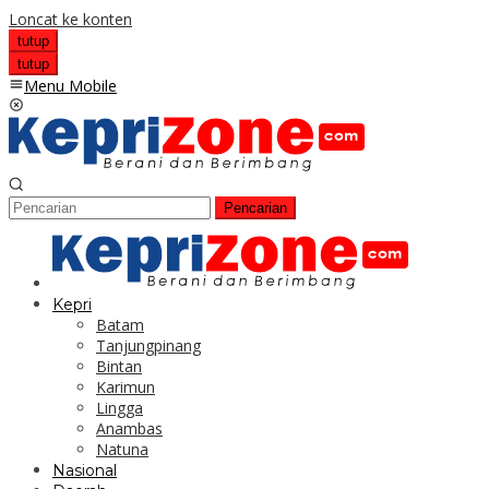
Loncat ke konten
tutup
tutup
Menu Mobile
Pencarian
Kepri
Batam
Tanjungpinang
Bintan
Karimun
Lingga
Anambas
Natuna
Nasional