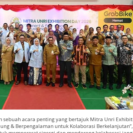
an sebuah acara penting yang bertajuk Mitra Unri Exhib
ubung & Berpengalaman untuk Kolaborasi Berkelanjutan”,
 untuk mempererat sinergi dan mendorong kolaborasi jan