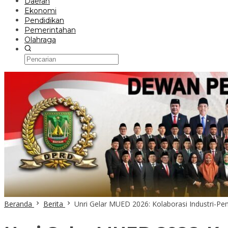
Daerah
Ekonomi
Pendidikan
Pemerintahan
Olahraga
Beranda
Berita
Unri Gelar MUED 2026: Kolaborasi Industri-P