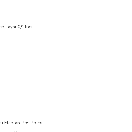
n Layar 6,9 Inci
itu Mantan Bos Bocor