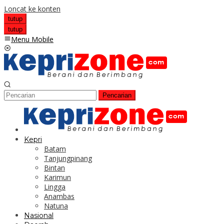
Loncat ke konten
tutup
tutup
Menu Mobile
Pencarian
Kepri
Batam
Tanjungpinang
Bintan
Karimun
Lingga
Anambas
Natuna
Nasional