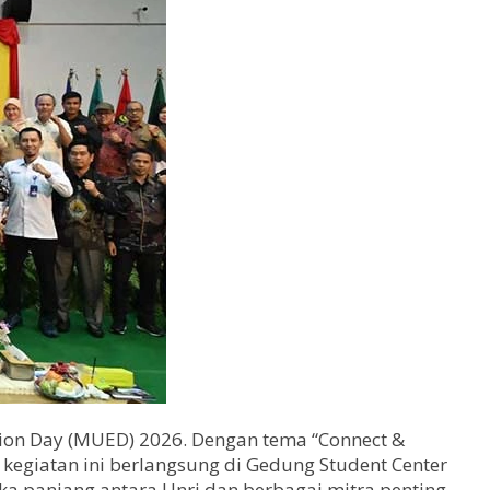
ition Day (MUED) 2026. Dengan tema “Connect &
 kegiatan ini berlangsung di Gedung Student Center
gka panjang antara Unri dan berbagai mitra penting