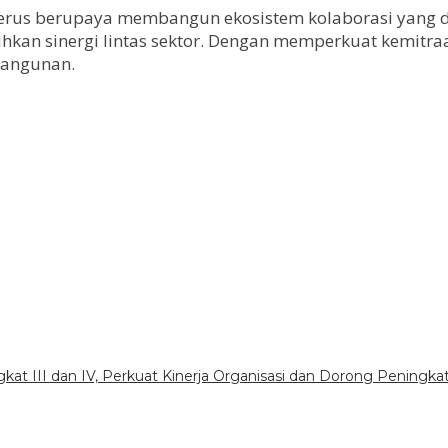
u terus berupaya membangun ekosistem kolaborasi yang 
n sinergi lintas sektor. Dengan memperkuat kemitraan,
bangunan.
gkat III dan IV, Perkuat Kinerja Organisasi dan Dorong Peningka