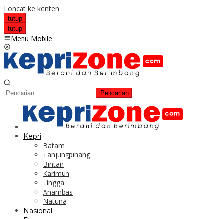
Loncat ke konten
tutup
tutup
Menu Mobile
Pencarian
Kepri
Batam
Tanjungpinang
Bintan
Karimun
Lingga
Anambas
Natuna
Nasional