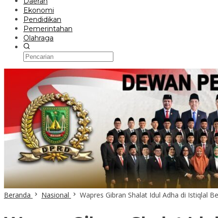
Daerah
Ekonomi
Pendidikan
Pemerintahan
Olahraga
Beranda
Nasional
Wapres Gibran Shalat Idul Adha di Istiqlal