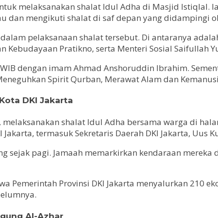
uk melaksanakan shalat Idul Adha di Masjid Istiqlal. Ia
u dan mengikuti shalat di saf depan yang didampingi
 dalam pelaksanaan shalat tersebut. Di antaranya adala
ebudayaan Pratikno, serta Menteri Sosial Saifullah Y
.00 WIB dengan imam Ahmad Anshoruddin Ibrahim. Sement
Meneguhkan Spirit Qurban, Merawat Alam dan Kemanusi
 Kota DKI Jakarta
, melaksanakan shalat Idul Adha bersama warga di halam
Jakarta, termasuk Sekretaris Daerah DKI Jakarta, Uus K
g sejak pagi. Jamaah memarkirkan kendaraan mereka di 
 Pemerintah Provinsi DKI Jakarta menyalurkan 210 eko
belumnya.
Agung Al-Azhar