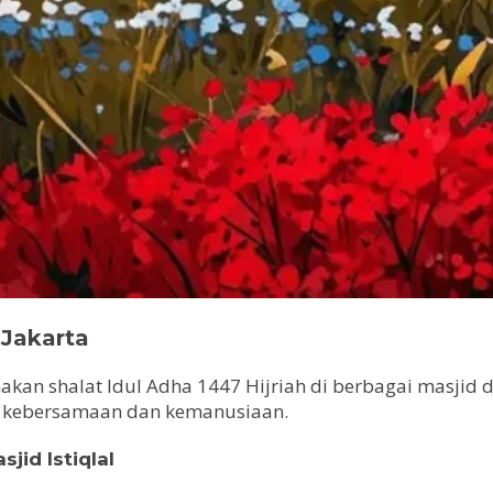
 Jakarta
an shalat Idul Adha 1447 Hijriah di berbagai masjid dan
 kebersamaan dan kemanusiaan.
jid Istiqlal