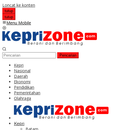
Loncat ke konten
tutup
tutup
Menu Mobile
Pencarian
Kepri
Nasional
Daerah
Ekonomi
Pendidikan
Pemerintahan
Olahraga
Kepri
Batam