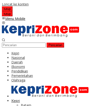
Loncat ke konten
tutup
tutup
Menu Mobile
Pencarian
Kepri
Nasional
Daerah
Ekonomi
Pendidikan
Pemerintahan
Olahraga
Kepri
Batam