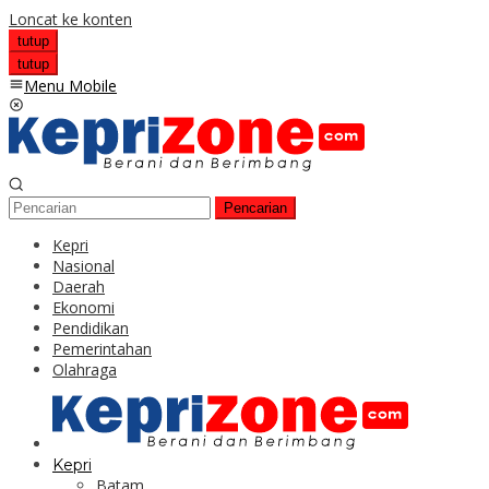
Loncat ke konten
tutup
tutup
Menu Mobile
Pencarian
Kepri
Nasional
Daerah
Ekonomi
Pendidikan
Pemerintahan
Olahraga
Kepri
Batam