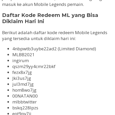
masuk ke akun Mobile Legends pemain.
Daftar Kode Redeem ML yang Bisa
Diklaim Hari Ini
Berikut adalah daftar kode redeem Mobile Legends
yang tersedia untuk diklaim hari ini:
4nbpwtb3uybe22ad2 (Limited Diamond)
MLBB2021
ingirum
qszm29yy4cmr22bkf
fezx8x7jg
Jki3us7jg
jul3md7jg
hom8wo7jg
00NATAN00
mlbbtwitter
bskq228lpzs
eot9pv7jj