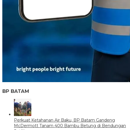
BP BATAM
Perkuat Ketahanan Air Baku, BP Batam Gandeng
McDermott Tanam 400 Bambu Betung di Bendungan