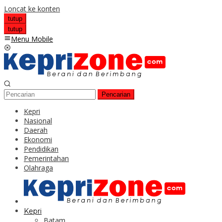
Loncat ke konten
tutup
tutup
Menu Mobile
Pencarian
Kepri
Nasional
Daerah
Ekonomi
Pendidikan
Pemerintahan
Olahraga
Kepri
Batam