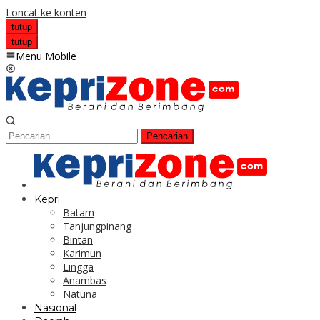
Loncat ke konten
tutup
tutup
Menu Mobile
Pencarian
Kepri
Batam
Tanjungpinang
Bintan
Karimun
Lingga
Anambas
Natuna
Nasional