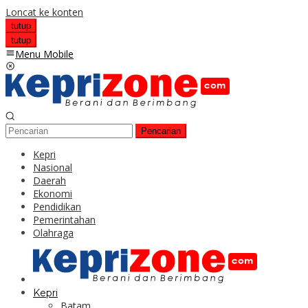
Loncat ke konten
tutup
tutup
Menu Mobile
Pencarian
Kepri
Nasional
Daerah
Ekonomi
Pendidikan
Pemerintahan
Olahraga
Kepri
Batam