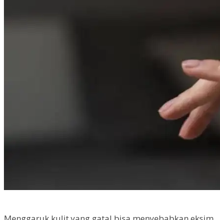
Menggaruk kulit yang gatal bisa menyebabkan eksim