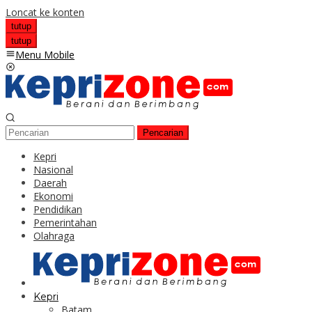
Loncat ke konten
tutup
tutup
Menu Mobile
Pencarian
Kepri
Nasional
Daerah
Ekonomi
Pendidikan
Pemerintahan
Olahraga
Kepri
Batam