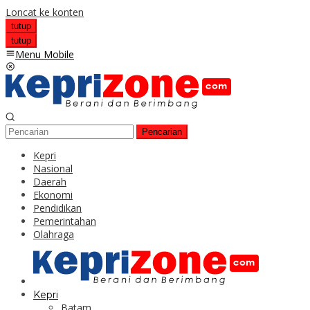
Loncat ke konten
tutup
tutup
Menu Mobile
Pencarian
Kepri
Nasional
Daerah
Ekonomi
Pendidikan
Pemerintahan
Olahraga
Kepri
Batam