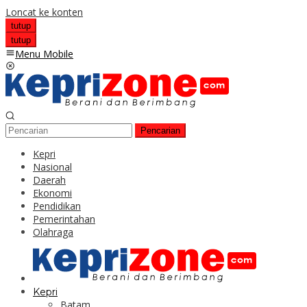
Loncat ke konten
tutup
tutup
Menu Mobile
Pencarian
Kepri
Nasional
Daerah
Ekonomi
Pendidikan
Pemerintahan
Olahraga
Kepri
Batam