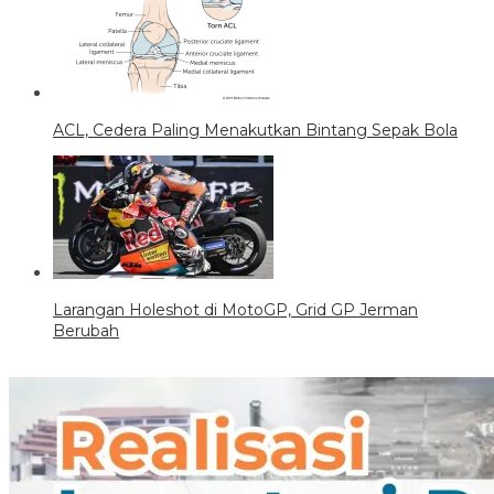
ACL, Cedera Paling Menakutkan Bintang Sepak Bola
Larangan Holeshot di MotoGP, Grid GP Jerman
Berubah