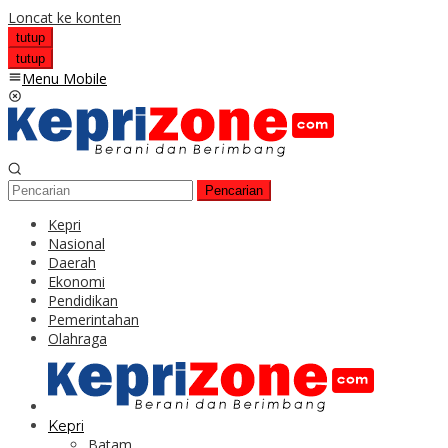
Loncat ke konten
tutup
tutup
Menu Mobile
Pencarian
Kepri
Nasional
Daerah
Ekonomi
Pendidikan
Pemerintahan
Olahraga
Kepri
Batam