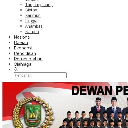
Tanjungpinang
Bintan
Karimun
Lingga
Anambas
Natuna
Nasional
Daerah
Ekonomi
Pendidikan
Pemerintahan
Olahraga