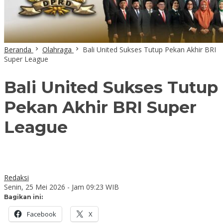
Beranda
Olahraga
Bali United Sukses Tutup Pekan Akhir BRI
Super League
Bali United Sukses Tutup
Pekan Akhir BRI Super
League
Redaksi
Senin, 25 Mei 2026 - Jam 09:23 WIB
Bagikan ini:
Facebook
X