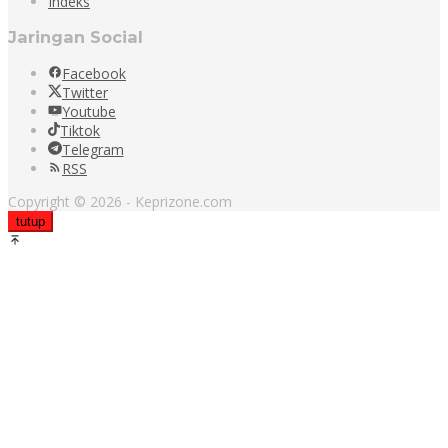
Indeks
Jaringan Social
Facebook
Twitter
Youtube
Tiktok
Telegram
RSS
Copyright © 2026 - Keprizone.com
tutup