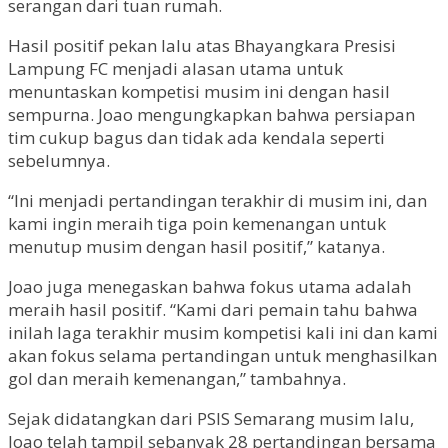
serangan dari tuan rumah.
Hasil positif pekan lalu atas Bhayangkara Presisi
Lampung FC menjadi alasan utama untuk
menuntaskan kompetisi musim ini dengan hasil
sempurna. Joao mengungkapkan bahwa persiapan
tim cukup bagus dan tidak ada kendala seperti
sebelumnya.
“Ini menjadi pertandingan terakhir di musim ini, dan
kami ingin meraih tiga poin kemenangan untuk
menutup musim dengan hasil positif,” katanya.
Joao juga menegaskan bahwa fokus utama adalah
meraih hasil positif. “Kami dari pemain tahu bahwa
inilah laga terakhir musim kompetisi kali ini dan kami
akan fokus selama pertandingan untuk menghasilkan
gol dan meraih kemenangan,” tambahnya.
Sejak didatangkan dari PSIS Semarang musim lalu,
Joao telah tampil sebanyak 28 pertandingan bersama