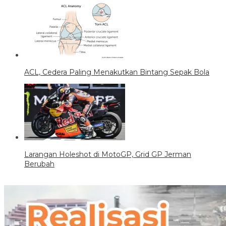
ACL, Cedera Paling Menakutkan Bintang Sepak Bola
Larangan Holeshot di MotoGP, Grid GP Jerman
Berubah