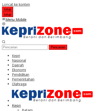
Loncat ke konten
tutup
tutup
Menu Mobile
Pencarian
Kepri
Nasional
Daerah
Ekonomi
Pendidikan
Pemerintahan
Olahraga
Kepri
Batam