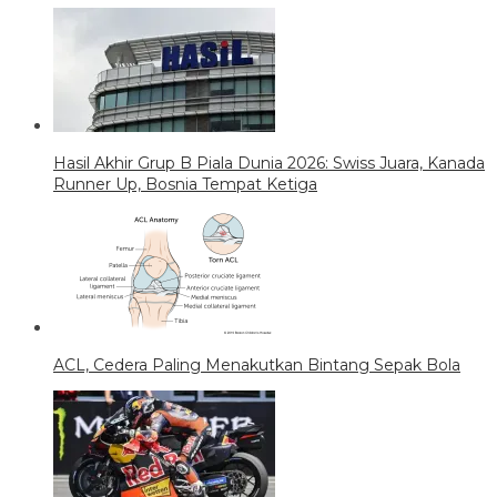
Hasil Akhir Grup B Piala Dunia 2026: Swiss Juara, Kanada
Runner Up, Bosnia Tempat Ketiga
ACL, Cedera Paling Menakutkan Bintang Sepak Bola