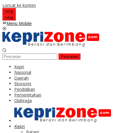
Loncat ke konten
tutup
tutup
Menu Mobile
Pencarian
Kepri
Nasional
Daerah
Ekonomi
Pendidikan
Pemerintahan
Olahraga
Kepri
Batam