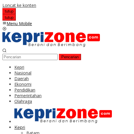
Loncat ke konten
tutup
tutup
Menu Mobile
Pencarian
Kepri
Nasional
Daerah
Ekonomi
Pendidikan
Pemerintahan
Olahraga
Kepri
Batam