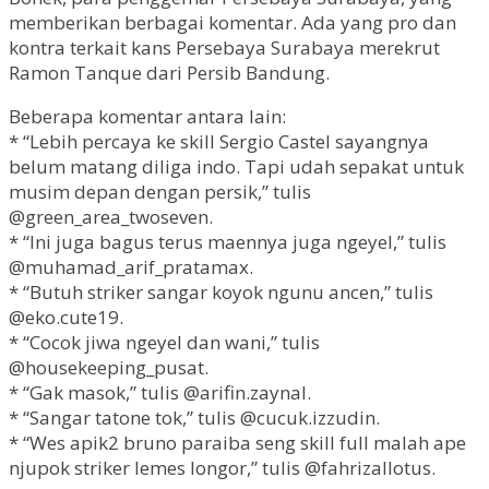
memberikan berbagai komentar. Ada yang pro dan
kontra terkait kans Persebaya Surabaya merekrut
Ramon Tanque dari Persib Bandung.
Beberapa komentar antara lain:
* “Lebih percaya ke skill Sergio Castel sayangnya
belum matang diliga indo. Tapi udah sepakat untuk
musim depan dengan persik,” tulis
@green_area_twoseven.
* “Ini juga bagus terus maennya juga ngeyel,” tulis
@muhamad_arif_pratamax.
* “Butuh striker sangar koyok ngunu ancen,” tulis
@eko.cute19.
* “Cocok jiwa ngeyel dan wani,” tulis
@housekeeping_pusat.
* “Gak masok,” tulis @arifin.zaynal.
* “Sangar tatone tok,” tulis @cucuk.izzudin.
* “Wes apik2 bruno paraiba seng skill full malah ape
njupok striker lemes longor,” tulis @fahrizallotus.