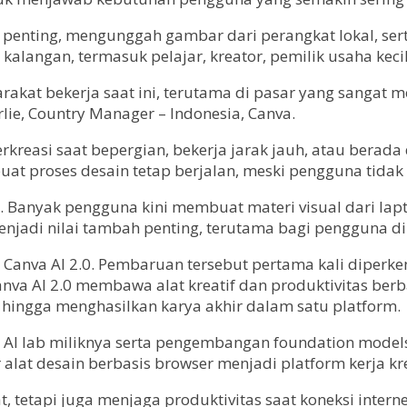
t penting, mengunggah gambar dari perangkat lokal, se
 kalangan, termasuk pelajar, kreator, pemilik usaha kecil
at bekerja saat ini, terutama di pasar yang sangat mob
rlie, Country Manager – Indonesia, Canva.
rkreasi saat bepergian, bekerja jarak jauh, atau berada
 proses desain tetap berjalan, meski pengguna tidak se
. Banyak pengguna kini membuat materi visual dari lapto
e menjadi nilai tambah penting, terutama bagi pengguna 
 Canva AI 2.0. Pembaruan tersebut pertama kali diperke
Canva AI 2.0 membawa alat kreatif dan produktivitas b
hingga menghasilkan karya akhir dalam satu platform.
 AI lab miliknya serta pengembangan foundation model
alat desain berbasis browser menjadi platform kerja kre
 tetapi juga menjaga produktivitas saat koneksi interne