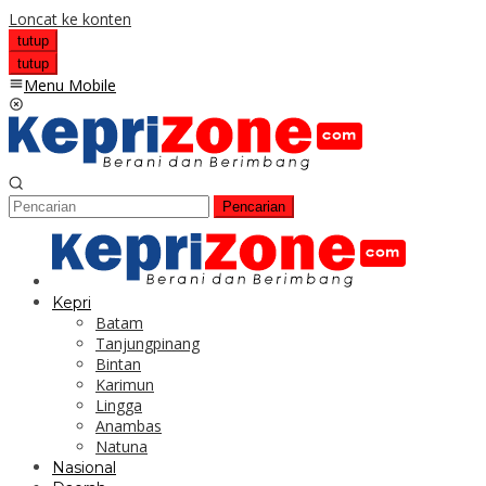
Loncat ke konten
tutup
tutup
Menu Mobile
Pencarian
Kepri
Batam
Tanjungpinang
Bintan
Karimun
Lingga
Anambas
Natuna
Nasional