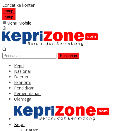
Loncat ke konten
tutup
tutup
Menu Mobile
Pencarian
Kepri
Nasional
Daerah
Ekonomi
Pendidikan
Pemerintahan
Olahraga
Kepri
Batam