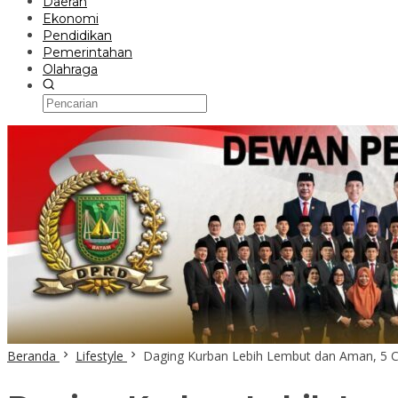
Daerah
Ekonomi
Pendidikan
Pemerintahan
Olahraga
Beranda
Lifestyle
Daging Kurban Lebih Lembut dan Aman, 5 Ca