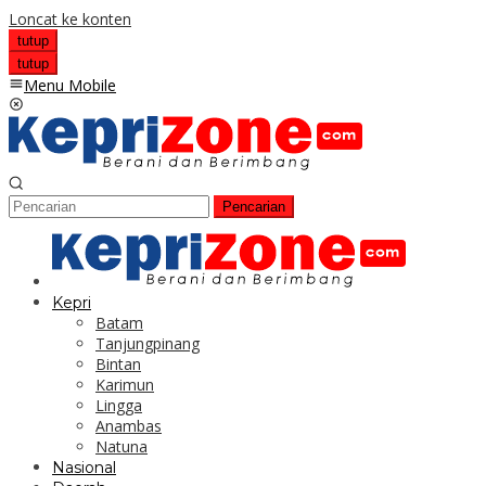
Loncat ke konten
tutup
tutup
Menu Mobile
Pencarian
Kepri
Batam
Tanjungpinang
Bintan
Karimun
Lingga
Anambas
Natuna
Nasional