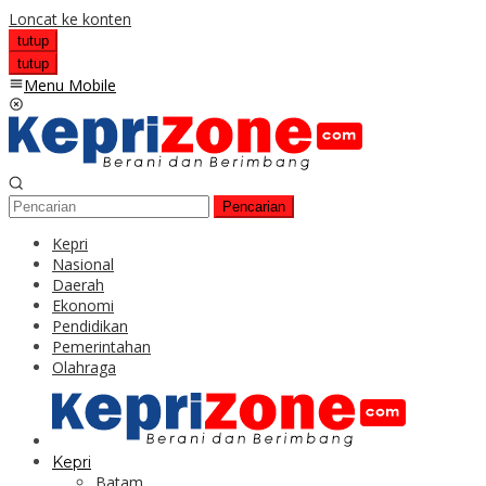
Loncat ke konten
tutup
tutup
Menu Mobile
Pencarian
Kepri
Nasional
Daerah
Ekonomi
Pendidikan
Pemerintahan
Olahraga
Kepri
Batam