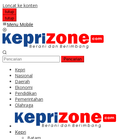
Loncat ke konten
tutup
tutup
Menu Mobile
Pencarian
Kepri
Nasional
Daerah
Ekonomi
Pendidikan
Pemerintahan
Olahraga
Kepri
Batam