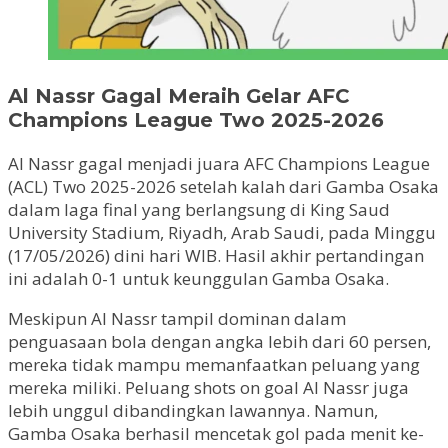
Al Nassr Gagal Meraih Gelar AFC
Champions League Two 2025-2026
Al Nassr gagal menjadi juara AFC Champions League
(ACL) Two 2025-2026 setelah kalah dari Gamba Osaka
dalam laga final yang berlangsung di King Saud
University Stadium, Riyadh, Arab Saudi, pada Minggu
(17/05/2026) dini hari WIB. Hasil akhir pertandingan
ini adalah 0-1 untuk keunggulan Gamba Osaka.
Meskipun Al Nassr tampil dominan dalam
penguasaan bola dengan angka lebih dari 60 persen,
mereka tidak mampu memanfaatkan peluang yang
mereka miliki. Peluang shots on goal Al Nassr juga
lebih unggul dibandingkan lawannya. Namun,
Gamba Osaka berhasil mencetak gol pada menit ke-