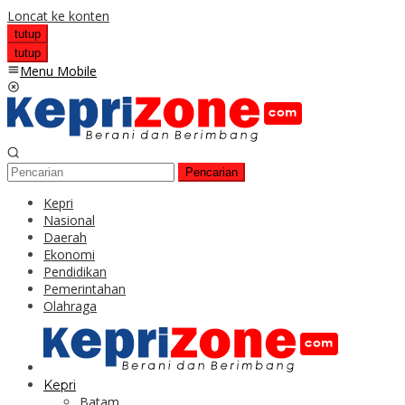
Loncat ke konten
tutup
tutup
Menu Mobile
Pencarian
Kepri
Nasional
Daerah
Ekonomi
Pendidikan
Pemerintahan
Olahraga
Kepri
Batam