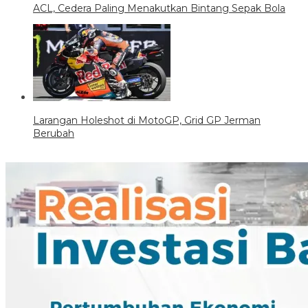
ACL, Cedera Paling Menakutkan Bintang Sepak Bola
Larangan Holeshot di MotoGP, Grid GP Jerman
Berubah