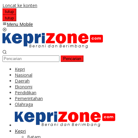
Loncat ke konten
tutup
tutup
Menu Mobile
Pencarian
Kepri
Nasional
Daerah
Ekonomi
Pendidikan
Pemerintahan
Olahraga
Kepri
Batam