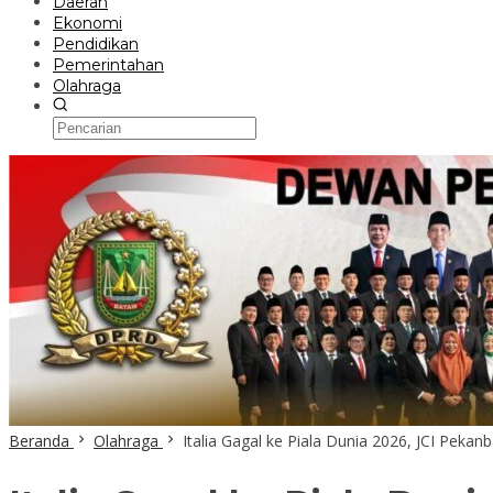
Daerah
Ekonomi
Pendidikan
Pemerintahan
Olahraga
Beranda
Olahraga
Italia Gagal ke Piala Dunia 2026, JCI Peka