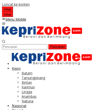
Loncat ke konten
tutup
tutup
Menu Mobile
Pencarian
Kepri
Batam
Tanjungpinang
Bintan
Karimun
Lingga
Anambas
Natuna
Nasional