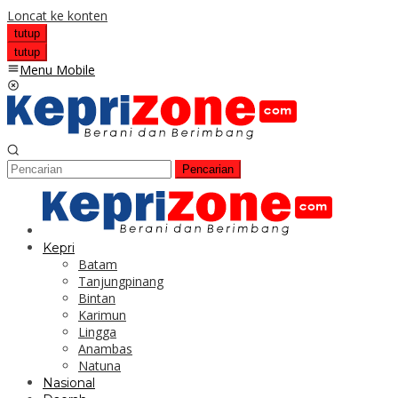
Loncat ke konten
tutup
tutup
Menu Mobile
Pencarian
Kepri
Batam
Tanjungpinang
Bintan
Karimun
Lingga
Anambas
Natuna
Nasional