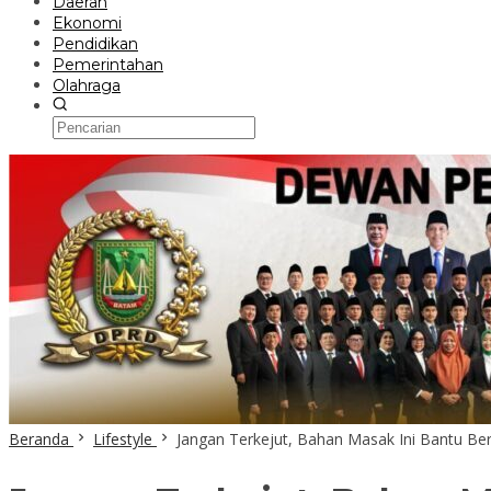
Daerah
Ekonomi
Pendidikan
Pemerintahan
Olahraga
Beranda
Lifestyle
Jangan Terkejut, Bahan Masak Ini Bantu B