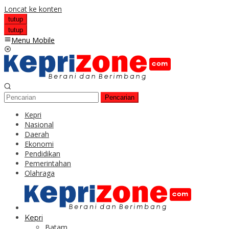
Loncat ke konten
tutup
tutup
Menu Mobile
Pencarian
Kepri
Nasional
Daerah
Ekonomi
Pendidikan
Pemerintahan
Olahraga
Kepri
Batam