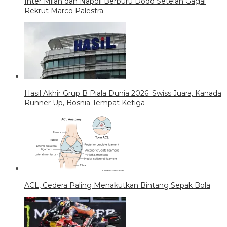
Inter Milan dan Napoli Berburu Dodo Setelah Gagal
Rekrut Marco Palestra
Hasil Akhir Grup B Piala Dunia 2026: Swiss Juara, Kanada
Runner Up, Bosnia Tempat Ketiga
ACL, Cedera Paling Menakutkan Bintang Sepak Bola