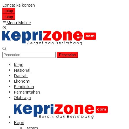
Loncat ke konten
tutup
tutup
Menu Mobile
Pencarian
Kepri
Nasional
Daerah
Ekonomi
Pendidikan
Pemerintahan
Olahraga
Kepri
Batam