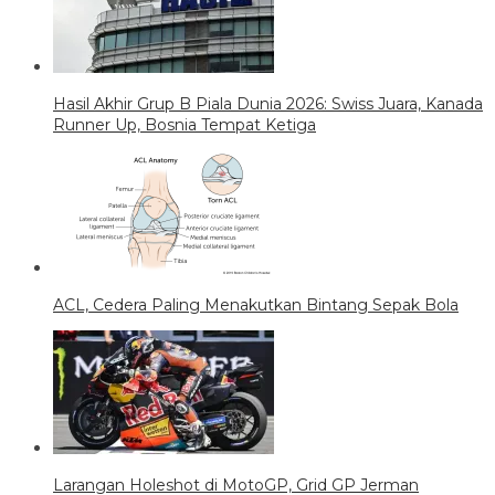
Hasil Akhir Grup B Piala Dunia 2026: Swiss Juara, Kanada
Runner Up, Bosnia Tempat Ketiga
ACL, Cedera Paling Menakutkan Bintang Sepak Bola
Larangan Holeshot di MotoGP, Grid GP Jerman