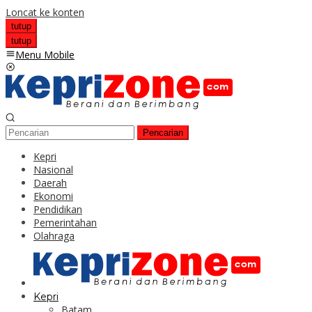
Loncat ke konten
tutup
tutup
Menu Mobile
Pencarian
Kepri
Nasional
Daerah
Ekonomi
Pendidikan
Pemerintahan
Olahraga
Kepri
Batam