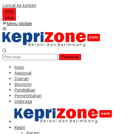
Loncat ke konten
tutup
tutup
Menu Mobile
Pencarian
Kepri
Nasional
Daerah
Ekonomi
Pendidikan
Pemerintahan
Olahraga
Kepri
Batam