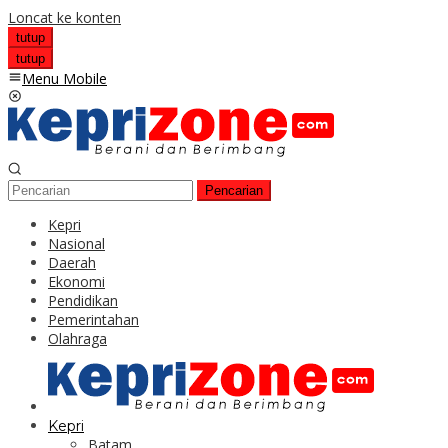
Loncat ke konten
tutup
tutup
Menu Mobile
Pencarian
Kepri
Nasional
Daerah
Ekonomi
Pendidikan
Pemerintahan
Olahraga
Kepri
Batam