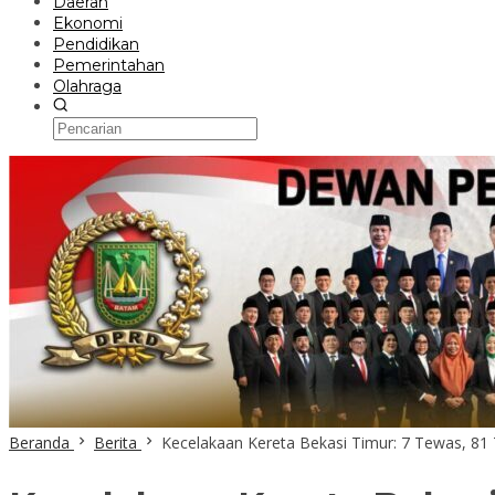
Daerah
Ekonomi
Pendidikan
Pemerintahan
Olahraga
Beranda
Berita
Kecelakaan Kereta Bekasi Timur: 7 Tewas, 81 