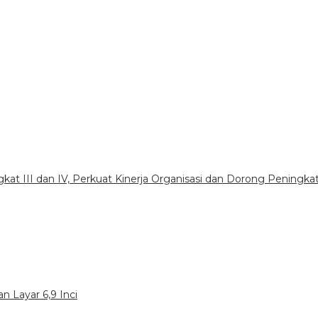
gkat III dan IV, Perkuat Kinerja Organisasi dan Dorong Peningka
n Layar 6,9 Inci