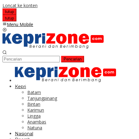
Loncat ke konten
tutup
tutup
Menu Mobile
Pencarian
Kepri
Batam
Tanjungpinang
Bintan
Karimun
Lingga
Anambas
Natuna
Nasional